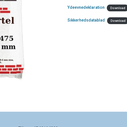
Ydeevnedeklaration
Download
Sikkerhedsdatablad
Download