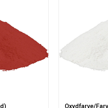
ød)
Oxydfarve/Farv