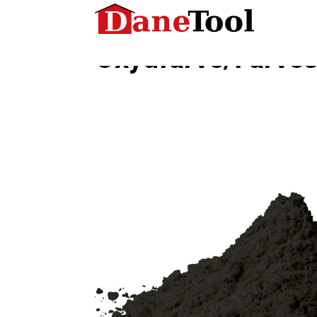
Hjem
/
Oxydfarver
/ Oxydfarve/Farvestof (Sort)
Oxydfarve/Farves