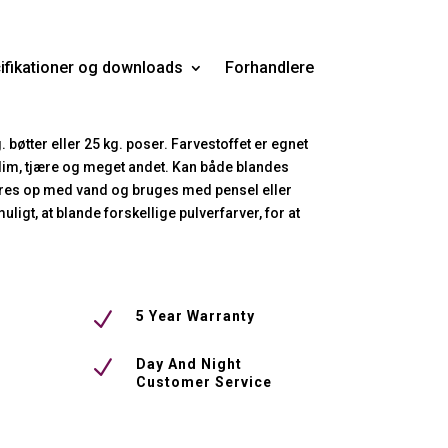
ifikationer og downloads
Forhandlere
. bøtter eller 25 kg. poser. Farvestoffet er egnet
g, lim, tjære og meget andet. Kan både blandes
røres op med vand og bruges med pensel eller
ligt, at blande forskellige pulverfarver, for at
N
5 Year Warranty
N
Day And Night
Customer Service